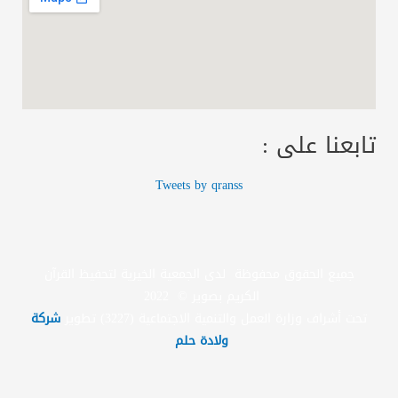
تابعنا على :
Tweets by qranss
جميع الحقوق محفوظة لدى الجمعية الخيرية لتحفيظ القرآن
الكريم بصوير © 2022
تحت أشراف وزارة العمل والتنمية الاجتماعية (3227) تطوير
شركة
ولادة حلم