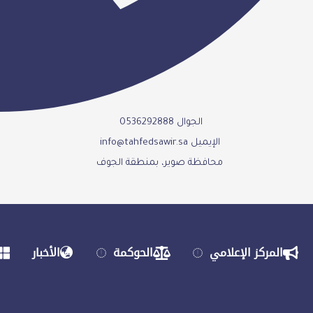
الجوال 0536292888
الإيميل info@tahfedsawir.sa
محافظة صوير، بمنطقة الجوف
المركز الإعلامي
الحوكمة
الأخبار