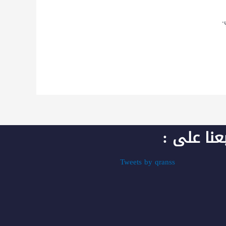
.
بعنا على :
Tweets by qranss